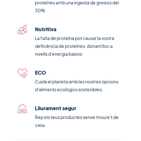
proteïnes amb una ingesta de greixos del
30%
Nutritiva
La falta de proteïna pot causar la vostra
deficiència de proteïnes, donant lloc a
nivells d'energia baixos
ECO
Cuida el planeta amb les nostres opcions
d'aliments ecològics sostenibles.
Lliurament segur
Rep els teus productes sense moure't de
casa.