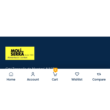
Crt/ Torroella de Montgrí, N ° 18.
0
17133 Serra de Daró.
Home
Account
Cart
Wishlist
Compare
Girona.
B17132739.
+34 687 117 397