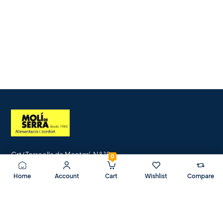
Crt/ Torroella de Montgrí, N ° 18.
0
17133 Serra de Daró.
Home
Account
Cart
Wishlist
Compare
Girona.
B17132739.