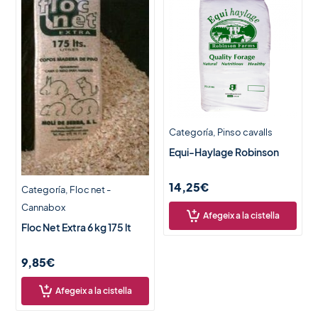
Categoría
Pinso cavalls
Equi-Haylage Robinson
14,25
€
Categoría
Floc net -
Cannabox
Afegeix a la cistella
Floc Net Extra 6 kg 175 lt
9,85
€
Afegeix a la cistella